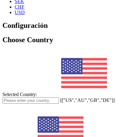
SEK
CHF
USD
Configuración
Choose Country
Selected Country:
[["US","AU","GB","DE"]]