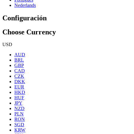
Nederlands
Configuración
Choose Currency
USD
AUD
BRL
GBP
CAD
CZK
DKK
EUR
HKD
HUF
JPY
NZD
PLN
RON
SGD
KRW