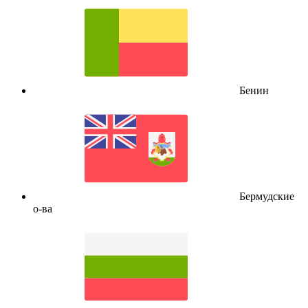
Бенин
Бермудские
о-ва