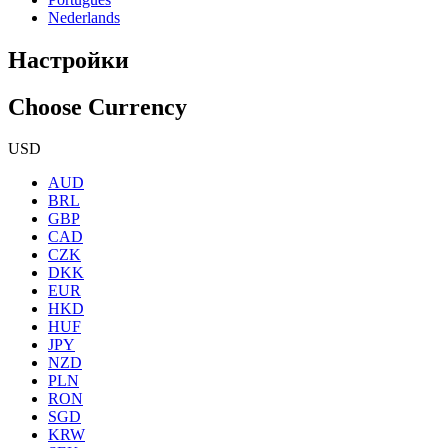
Nederlands
Настройки
Choose Currency
USD
AUD
BRL
GBP
CAD
CZK
DKK
EUR
HKD
HUF
JPY
NZD
PLN
RON
SGD
KRW