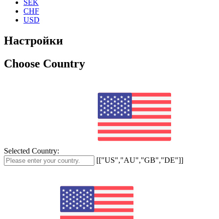
SEK
CHF
USD
Настройки
Choose Country
Selected Country:
[["US","AU","GB","DE"]]