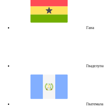
Гана
Гваделупа
Гватемала