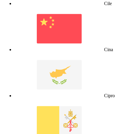
Cile
Cina
Cipro