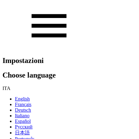
Impostazioni
Choose language
ITA
English
Français
Deutsch
Italiano
Español
Русский
日本語
Português