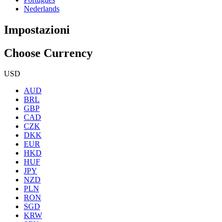
Nederlands
Impostazioni
Choose Currency
USD
AUD
BRL
GBP
CAD
CZK
DKK
EUR
HKD
HUF
JPY
NZD
PLN
RON
SGD
KRW