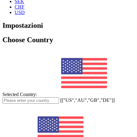
SEK
CHF
USD
Impostazioni
Choose Country
Selected Country:
[["US","AU","GB","DE"]]