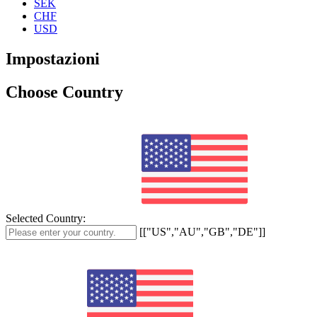
SEK
CHF
USD
Impostazioni
Choose Country
Selected Country:
[["US","AU","GB","DE"]]