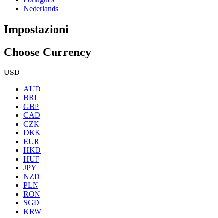
Nederlands
Impostazioni
Choose Currency
USD
AUD
BRL
GBP
CAD
CZK
DKK
EUR
HKD
HUF
JPY
NZD
PLN
RON
SGD
KRW