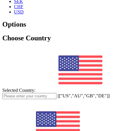
SEK
CHF
USD
Options
Choose Country
Selected Country:
[["US","AU","GB","DE"]]