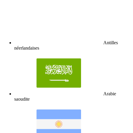
Antilles
néerlandaises
Arabie
saoudite