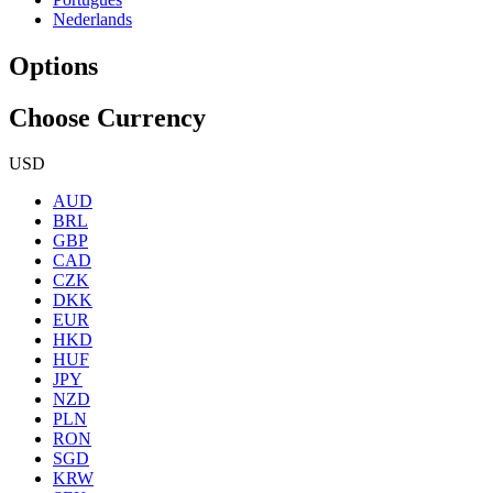
Nederlands
Options
Choose Currency
USD
AUD
BRL
GBP
CAD
CZK
DKK
EUR
HKD
HUF
JPY
NZD
PLN
RON
SGD
KRW