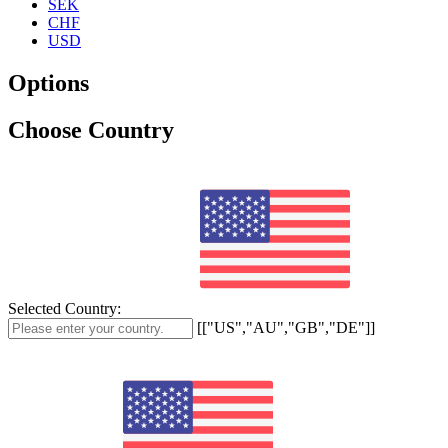
SEK
CHF
USD
Options
Choose Country
Selected Country:
[["US","AU","GB","DE"]]