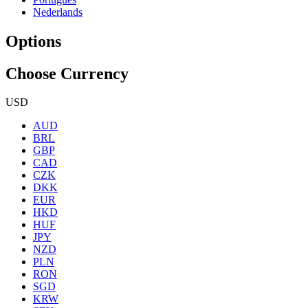
Nederlands
Options
Choose Currency
USD
AUD
BRL
GBP
CAD
CZK
DKK
EUR
HKD
HUF
JPY
NZD
PLN
RON
SGD
KRW