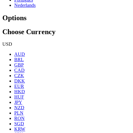
Nederlands
Options
Choose Currency
USD
AUD
BRL
GBP
CAD
CZK
DKK
EUR
HKD
HUF
JPY
NZD
PLN
RON
SGD
KRW