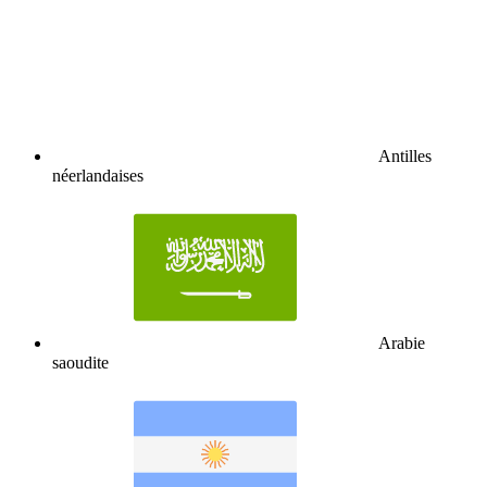
Antilles
néerlandaises
Arabie
saoudite