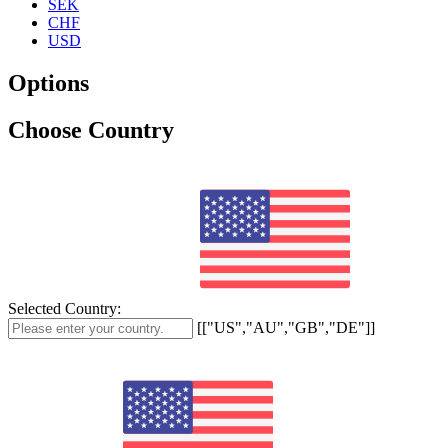
SEK
CHF
USD
Options
Choose Country
Selected Country:
[["US","AU","GB","DE"]]