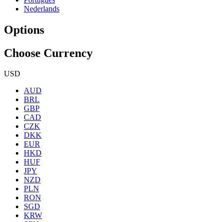
Nederlands
Options
Choose Currency
USD
AUD
BRL
GBP
CAD
CZK
DKK
EUR
HKD
HUF
JPY
NZD
PLN
RON
SGD
KRW