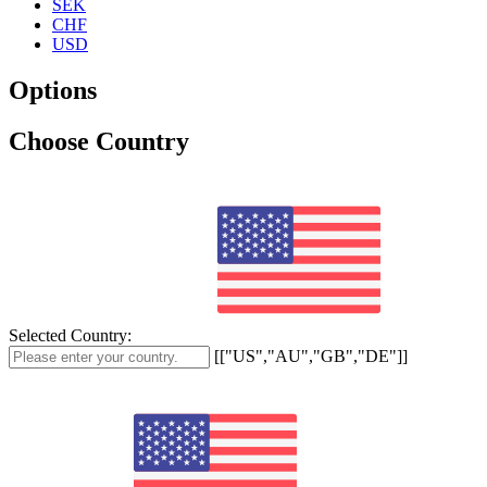
SEK
CHF
USD
Options
Choose Country
Selected Country:
[["US","AU","GB","DE"]]