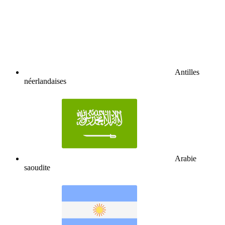
Antilles
néerlandaises
Arabie
saoudite