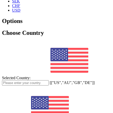
SEK
CHF
USD
Options
Choose Country
Selected Country:
[["US","AU","GB","DE"]]